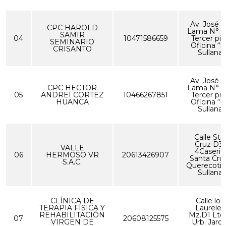
Av. José 
CPC HAROLD
Lama N° 1
SAMIR
04
10471586659
Tercer pis
SEMINARIO
Oficina “D
CRISANTO
Sullana
Av. José 
CPC HECTOR
Lama N° 1
05
ANDREI CORTEZ
10466267851
Tercer pis
HUANCA
Oficina “D
Sullana
Calle Sta.
Cruz D3-
VALLE
4Caserio
06
HERMOSO VR
20613426907
Santa Cru
S.A.C.
Querecotill
Sullana
CLÍNICA DE
Calle los
TERAPIA FÍSICA Y
Laureles
REHABILITACIÓN
Mz.D1 Lte
07
20608125575
VIRGEN DE
Urb. Jardi