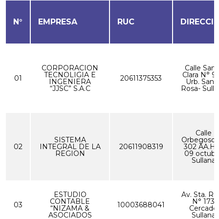
N°
EMPRESA
RUC
DIRECCI
CORPORACION
Calle Sant
TECNOLIGIA E
Clara N° 9
01
20611375353
INGENIERA
Urb. Sant
“JJSC” S.A.C
Rosa- Sull
Calle
SISTEMA
Orbegoso 
02
INTEGRAL DE LA
20611908319
302 AA.HH
REGION
09 octubr
Sullana
ESTUDIO
Av. Sta. Ro
CONTABLE
N° 173
03
10003688041
“NIZAMA &
Cercado
ASOCIADOS
Sullana